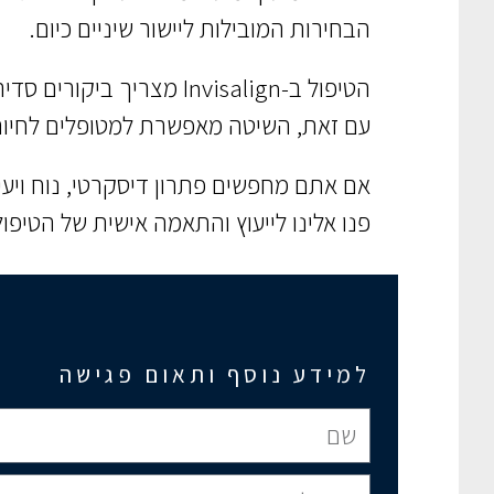
הבחירות המובילות ליישור שיניים כיום.
הטיפול ב-Invisalign מצריך ביקורים סדירים במרפאת השיניים למעקב אחר התקדמות הטיפול ולהחלפת הקשתיות לפי הצורך.
עם זאת, השיטה מאפשרת למטופלים לחיות 
אם אתם מחפשים פתרון דיסקרטי, נוח ויעיל ליישור שיניים, Invisalign הוא ה
פנו אלינו לייעוץ והתאמה אישית של הטיפול
למידע נוסף ותאום פגישה